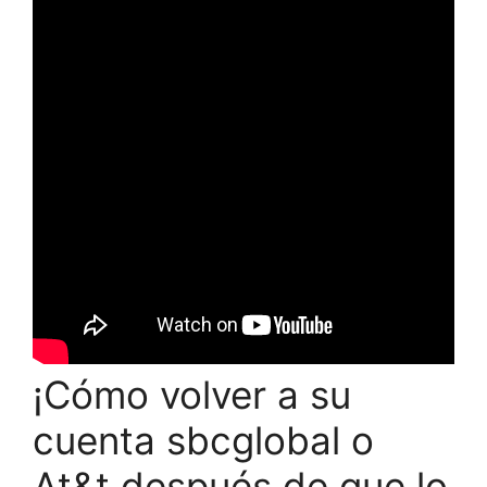
¡Cómo volver a su
cuenta sbcglobal o
At&t después de que lo