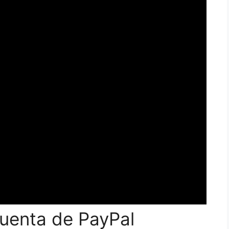
uenta de PayPal