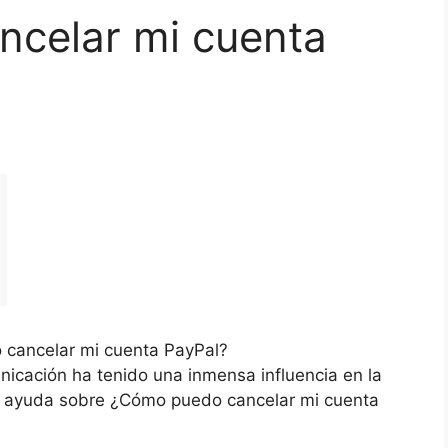
celar mi cuenta
cancelar mi cuenta PayPal?
nicación ha tenido una inmensa influencia en la
una ayuda sobre ¿Cómo puedo cancelar mi cuenta