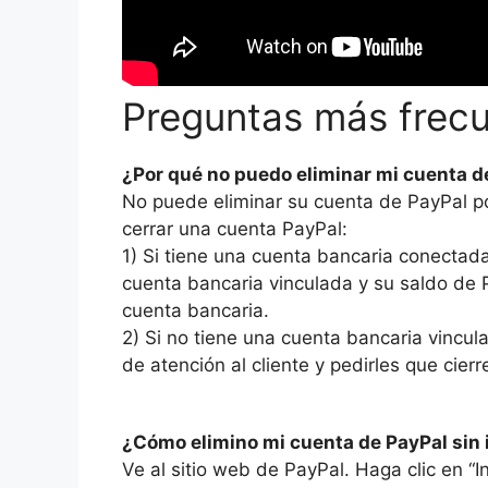
Preguntas más frec
¿Por qué no puedo eliminar mi cuenta d
No puede eliminar su cuenta de PayPal p
cerrar una cuenta PayPal:
1) Si tiene una cuenta bancaria conectada
cuenta bancaria vinculada y su saldo de 
cuenta bancaria.
2) Si no tiene una cuenta bancaria vincul
de atención al cliente y pedirles que cier
¿Cómo elimino mi cuenta de PayPal sin i
Ve al sitio web de PayPal. Haga clic en “I