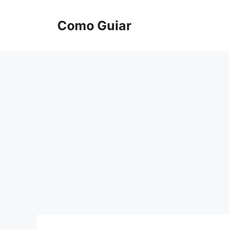
Skip
to
Como Guiar
content